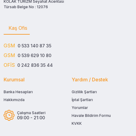
KOLAK TURİZM Seyahat Acentası
Türsab Belge No : 12076
Kaş Ofis
GSM
0 533 140 87 35
GSM
0 539 629 10 80
OFİS
0 242 836 35 44
Kurumsal
Yardım / Destek
Banka Hesapları
Gizlilik Şartları
Hakkımızda
İptal Şartları
Yorumlar
Çalışma Saatleri
Havale Bildirim Formu
09:00 - 21:00
KVKK