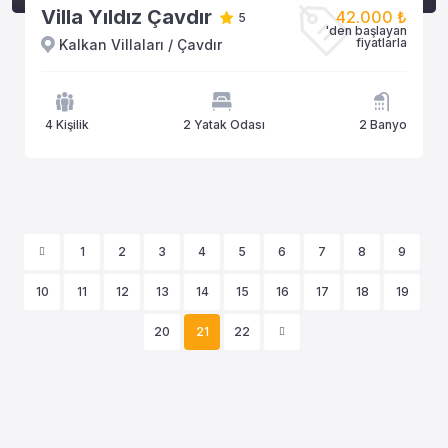
Villa Yıldız Çavdır
42.000 ₺
5
'den başlayan
fiyatlarla
Kalkan Villaları / Çavdır
4 Kişilik
2 Yatak Odası
2 Banyo
1
2
3
4
5
6
7
8
9
10
11
12
13
14
15
16
17
18
19
20
21
22