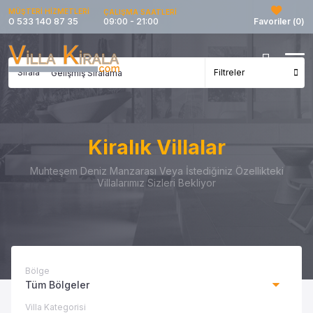
MÜŞTERİ HİZMETLERİ
ÇALIŞMA SAATLERİ
0 533 140 87 35
09:00 - 21:00
Favoriler (
0
)
Sırala
Filtreler
Kiralık Villalar
Muhteşem Deniz Manzarası Veya İstediğiniz Özellikteki
Villalarımız Sizleri Bekliyor
Bölge
Tüm Bölgeler
Villa Kategorisi