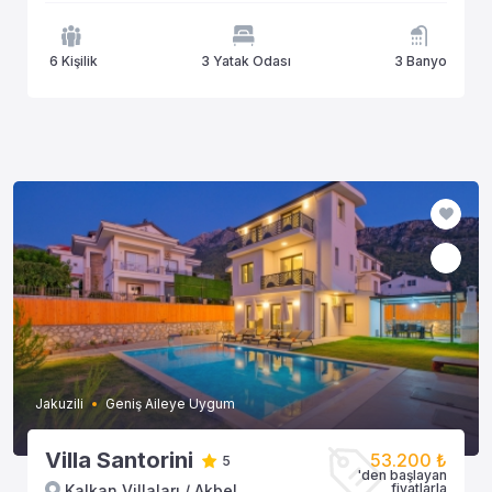
6 Kişilik
3 Yatak Odası
3 Banyo
Jakuzili
Geniş Aileye Uygum
Villa Santorini
53.200 ₺
5
'den başlayan
fiyatlarla
Kalkan Villaları / Akbel