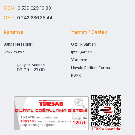
GSM
0 539 629 10 80
OFİS
0 242 836 35 44
Kurumsal
Yardım / Destek
Banka Hesapları
Gizlilik Şartları
Hakkımızda
İptal Şartları
Yorumlar
Çalışma Saatleri
Havale Bildirim Formu
09:00 - 21:00
KVKK