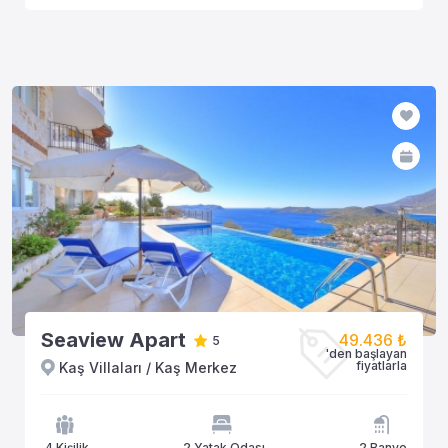
Seaview Apart
49.436 ₺
5
'den başlayan
fiyatlarla
Kaş Villaları / Kaş Merkez
4 Kişilik
2 Yatak Odası
2 Banyo