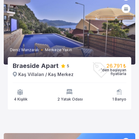
Deniz Manzaralı
Merkeze Yakın
Braeside Apart
26.791 ₺
5
'den başlayan
fiyatlarla
Kaş Villaları / Kaş Merkez
4 Kişilik
2 Yatak Odası
1 Banyo