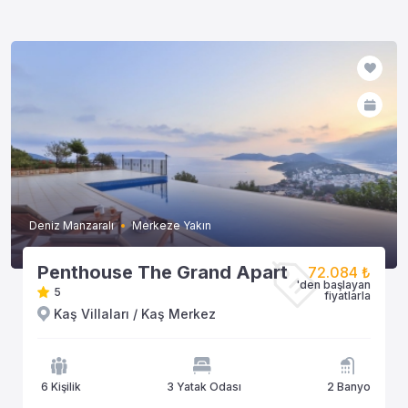
Deniz Manzaralı
Merkeze Yakın
Penthouse The Grand Apart
72.084 ₺
'den başlayan
5
fiyatlarla
Kaş Villaları / Kaş Merkez
6 Kişilik
3 Yatak Odası
2 Banyo