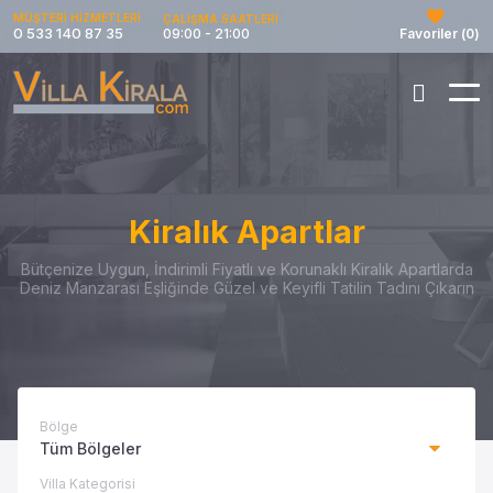
MÜŞTERİ HİZMETLERİ
ÇALIŞMA SAATLERİ
0 533 140 87 35
09:00 - 21:00
Favoriler (
0
)
Kiralık Apartlar
Bütçenize Uygun, İndirimli Fiyatlı ve Korunaklı Kiralık Apartlarda
Deniz Manzarası Eşliğinde Güzel ve Keyifli Tatilin Tadını Çıkarın
Bölge
Tüm Bölgeler
Villa Kategorisi