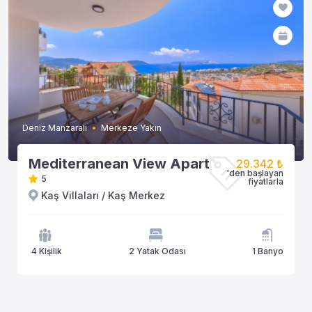
Deniz Manzaralı
Merkeze Yakın
Mediterranean View Apart
29.342 ₺
'den başlayan
5
fiyatlarla
Kaş Villaları / Kaş Merkez
4 Kişilik
2 Yatak Odası
1 Banyo