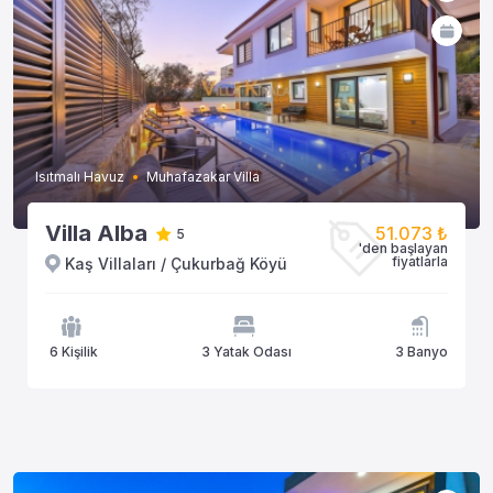
Isıtmalı Havuz
Muhafazakar Villa
Villa Alba
51.073 ₺
5
'den başlayan
fiyatlarla
Kaş Villaları / Çukurbağ Köyü
6 Kişilik
3 Yatak Odası
3 Banyo