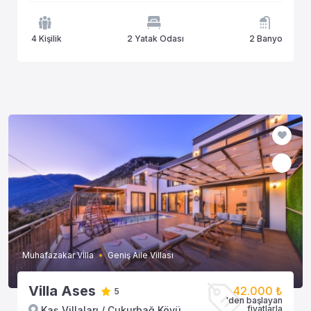
4 Kişilik
2 Yatak Odası
2 Banyo
Muhafazakar Vİlla
Geniş Aile Villası
Villa Ases
42.000 ₺
5
'den başlayan
fiyatlarla
Kaş Villaları / Çukurbağ Köyü