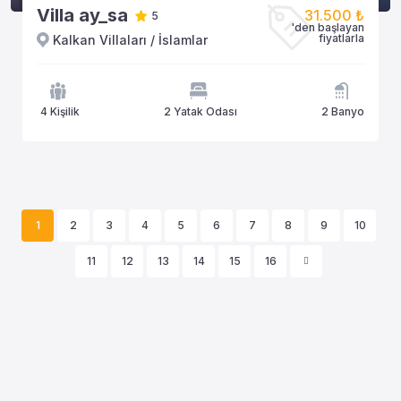
Villa ay_sa
31.500 ₺
5
'den başlayan
fiyatlarla
Kalkan Villaları / İslamlar
4 Kişilik
2 Yatak Odası
2 Banyo
1
2
3
4
5
6
7
8
9
10
11
12
13
14
15
16