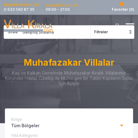
MÜŞTERİ HİZMETLERİ
ÇALIŞMA SAATLERİ
0 533 140 87 35
09:00 - 21:00
Favoriler (
0
)
Sırala
Filtreler
Muhafazakar Villalar
Kaş ve Kalkan Genelinde Muhafazakar Kiralık Villalarımız
Korunaklı Havuz Özelliği ile Muhteşem Bir Tatilin Kapılarını Sizler
İçin Açıyor
Bölge
Tüm Bölgeler
Villa Kategorisi