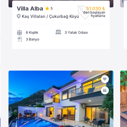
Villa Alba
51.030 ₺
5
'den başlayan
fiyatlarla
Kaş Villaları / Çukurbağ Köyü
VİLLAYA GÖZAT
6 Kişilik
3 Yatak Odası
3 Banyo