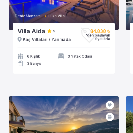
Deniz Manzaralı
Lüks Villa
Villa Aida
84.838 ₺
5
'den başlayan
fiyatlarla
Kaş Villaları / Yarımada
VİLLAYA GÖZAT
6 Kişilik
3 Yatak Odası
3 Banyo