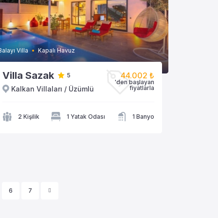
Balayı Villa
Kapalı Havuz
Villa Sazak
44.002 ₺
5
VİLLAYA GÖZAT
'den başlayan
fiyatlarla
Kalkan Villaları / Üzümlü
2 Kişilik
1 Yatak Odası
1 Banyo
6
7