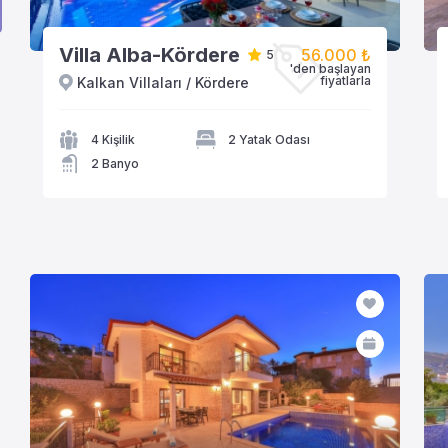
Villa Alba-Kördere
56.000 ₺
5
'den başlayan
fiyatlarla
Kalkan Villaları / Kördere
VİLLAYA GÖZAT
4 Kişilik
2 Yatak Odası
2 Banyo