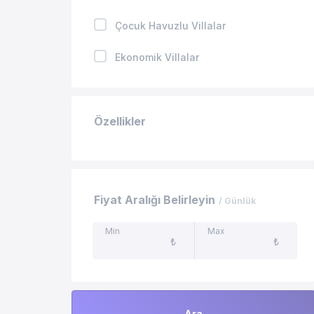
Çocuk Havuzlu Villalar
Ekonomik Villalar
Kapalı Havuzlu Villalar
Özellikler
Jakuzili Villalar
Isıtmalı Havuzlu Villalar
Geniş Aileye Uygun Villalar
Fiyat Aralığı Belirleyin
/ Günlük
Balayı Villaları
Min
Max
₺
₺
Merkeze Yakın Villalar
Kış Aylarına Uygun Villalar
Evcil Hayvan İzinli Villalar
Ara