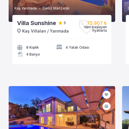
Kaş Yarımada
Deniz Manzaralı
Villa Sunshine
75.907 ₺
5
'den başlayan
fiyatlarla
Kaş Villaları / Yarımada
VİLLAYA GÖZAT
8 Kişilik
4 Yatak Odası
4 Banyo