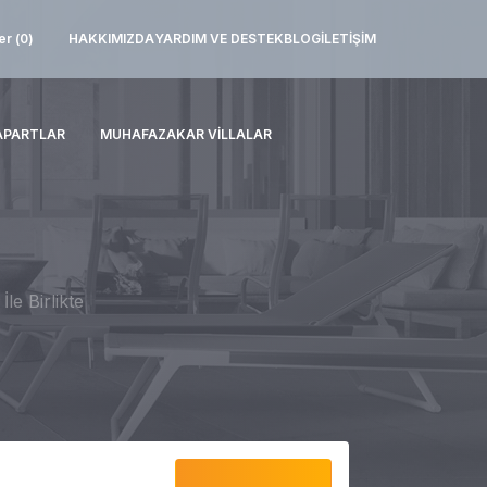
er (
0
)
HAKKIMIZDA
YARDIM VE DESTEK
BLOG
İLETIŞIM
APARTLAR
MUHAFAZAKAR VILLALAR
le Birlikte