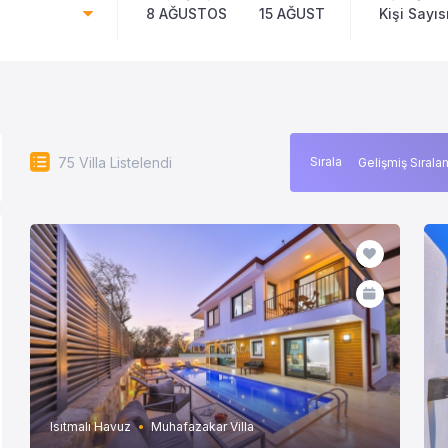
8 AĞUSTOS
15 AĞUSTOS
Kişi Sayıs
75
Villa Listelendi
Sırala
Isıtmalı Havuz
Muhafazakar Villa