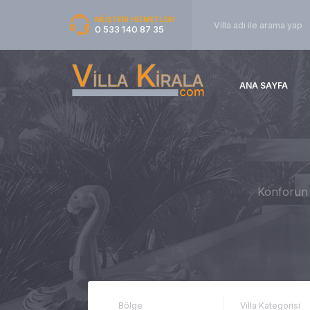
MÜŞTERİ HİZMETLERİ
0 533 140 87 35
ANA SAYFA
Konforun v
Bölge
Villa Kategorisi