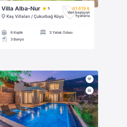
Villa Alba-Nur
61.619 ₺
5
'den başlayan
fiyatlarla
Kaş Villaları / Çukurbağ Köyü
VİLLAYA GÖZAT
6 Kişilik
3 Yatak Odası
3 Banyo