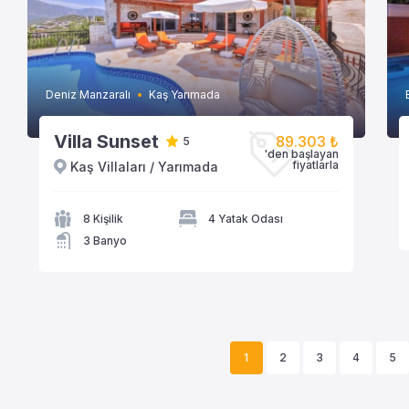
Deniz Manzaralı
Kaş Yarımada
Villa Sunset
89.303 ₺
5
'den başlayan
fiyatlarla
Kaş Villaları / Yarımada
VİLLAYA GÖZAT
8 Kişilik
4 Yatak Odası
3 Banyo
1
2
3
4
5