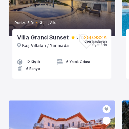
Denize Sıfır
Geniş Aile
Villa Grand Sunset
200.932 ₺
5
'den başlayan
fiyatlarla
Kaş Villaları / Yarımada
VİLLAYA GÖZAT
12 Kişilik
6 Yatak Odası
6 Banyo