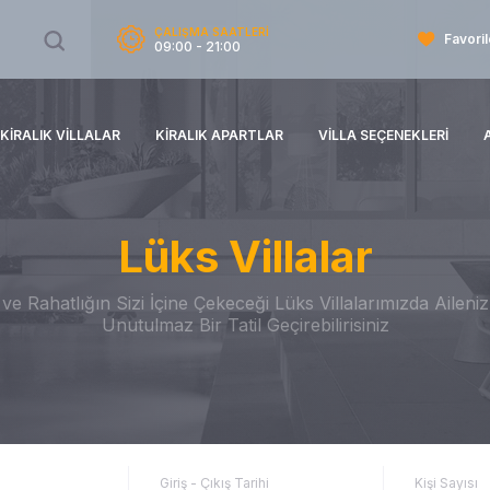
ÇALIŞMA SAATLERİ
Favoril
09:00 - 21:00
KIRALIK VILLALAR
KIRALIK APARTLAR
VILLA SEÇENEKLERI
Lüks Villalar
e Rahatlığın Sizi İçine Çekeceği Lüks Villalarımızda Aileniz İ
Unutulmaz Bir Tatil Geçirebilirisiniz
Giriş - Çıkış Tarihi
Kişi Sayısı