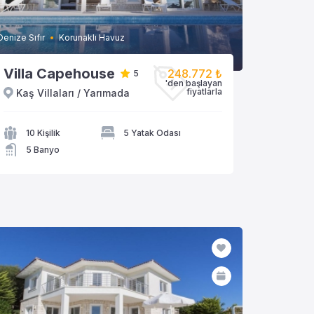
Denize Sıfır
Korunaklı Havuz
Villa Capehouse
248.772 ₺
5
'den başlayan
fiyatlarla
Kaş Villaları / Yarımada
VİLLAYA GÖZAT
10 Kişilik
5 Yatak Odası
5 Banyo