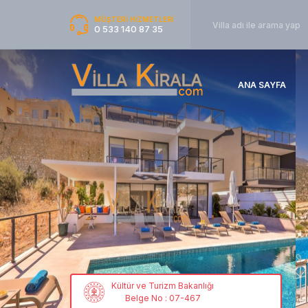
MÜŞTERİ HİZMETLERİ
0 533 140 87 35
ANA SAYFA
Kültür ve Turizm Bakanlığı
Belge No : 07-467