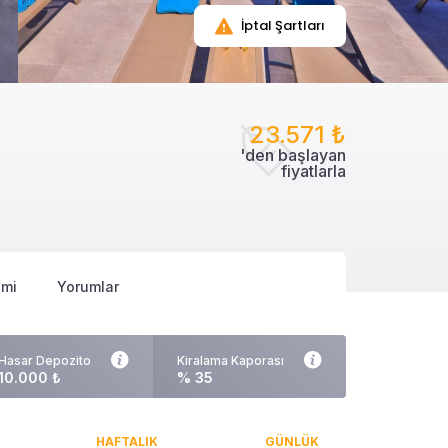
İptal Şartları
23.571 ₺
'den başlayan
fiyatlarla
imi
Yorumlar
Hasar Depozito
Kiralama Kaporası
10.000 ₺
% 35
HAFTALIK
GÜNLÜK