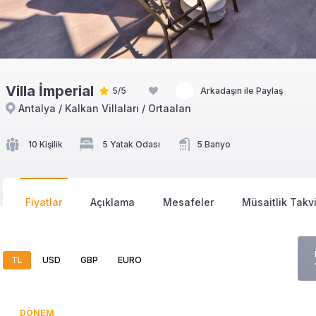
Villa İmperial
5/5
Arkadaşın ile Paylaş
Antalya / Kalkan Villaları / Ortaalan
10 Kişilik
5 Yatak Odası
5 Banyo
Fiyatlar
Açıklama
Mesafeler
Müsaitlik Takv
TL
USD
GBP
EURO
DÖNEM