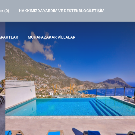
er (
0
)
HAKKIMIZDA
YARDIM VE DESTEK
BLOG
İLETIŞIM
APARTLAR
MUHAFAZAKAR VILLALAR