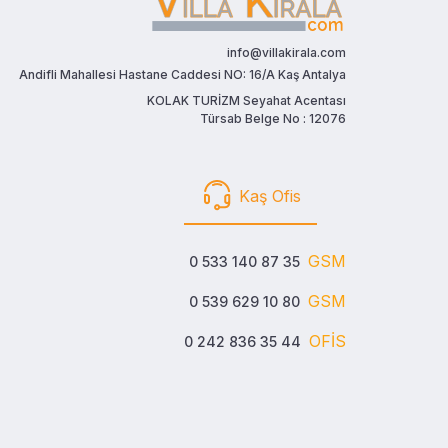
info@villakirala.com
Andifli Mahallesi Hastane Caddesi NO: 16/A Kaş Antalya
KOLAK TURİZM Seyahat Acentası
Türsab Belge No : 12076
Kaş Ofis
GSM
0 533 140 87 35
GSM
0 539 629 10 80
OFİS
0 242 836 35 44