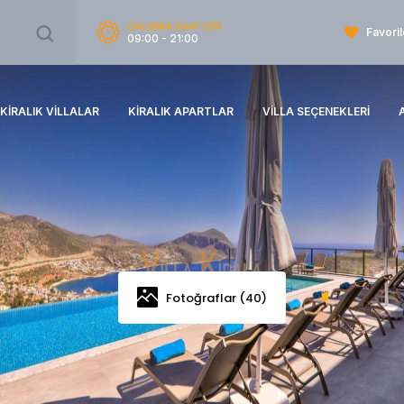
ÇALIŞMA SAATLERİ
Favoril
09:00 - 21:00
KIRALIK VILLALAR
KIRALIK APARTLAR
VILLA SEÇENEKLERI
Fotoğraflar (40)