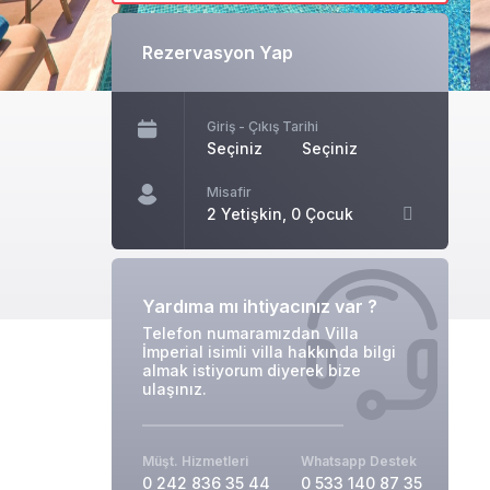
Rezervasyon Yap
Giriş - Çıkış Tarihi
Seçiniz
Seçiniz
Misafir
2 Yetişkin, 0 Çocuk
Yardıma mı ihtiyacınız var ?
Telefon numaramızdan Villa
İmperial isimli villa hakkında bilgi
almak istiyorum diyerek bize
ulaşınız.
Müşt. Hizmetleri
Whatsapp Destek
0 242 836 35 44
0 533 140 87 35