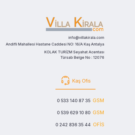
info@villakirala.com
Andifli Mahallesi Hastane Caddesi NO: 16/A Kaş Antalya
KOLAK TURİZM Seyahat Acentası
Türsab Belge No : 12076
Kaş Ofis
GSM
0 533 140 87 35
GSM
0 539 629 10 80
OFİS
0 242 836 35 44