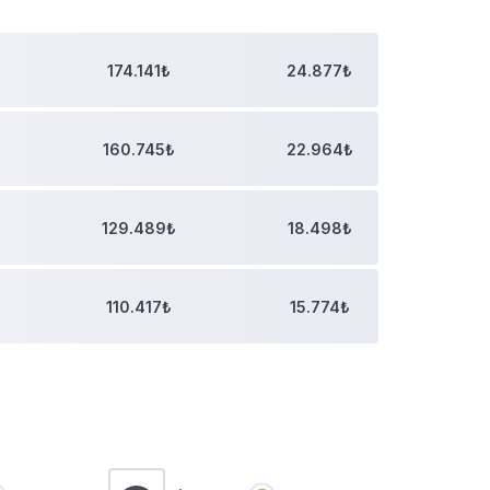
174.141₺
24.877₺
160.745₺
22.964₺
129.489₺
18.498₺
110.417₺
15.774₺