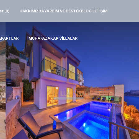
er (
0
)
HAKKIMIZDA
YARDIM VE DESTEK
BLOG
İLETIŞIM
APARTLAR
MUHAFAZAKAR VILLALAR