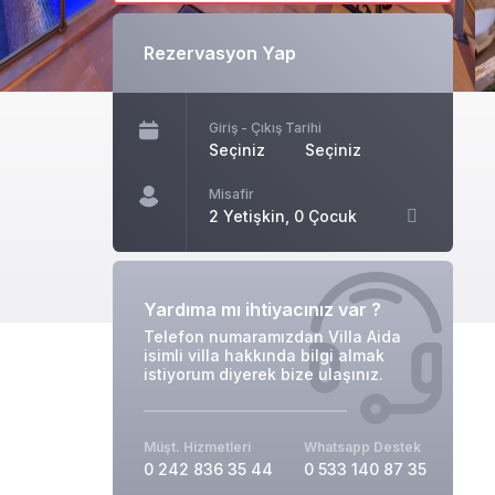
Rezervasyon Yap
Giriş - Çıkış Tarihi
Seçiniz
Seçiniz
Misafir
2 Yetişkin, 0 Çocuk
Yardıma mı ihtiyacınız var ?
Telefon numaramızdan Villa Aida
isimli villa hakkında bilgi almak
istiyorum diyerek bize ulaşınız.
Müşt. Hizmetleri
Whatsapp Destek
0 242 836 35 44
0 533 140 87 35