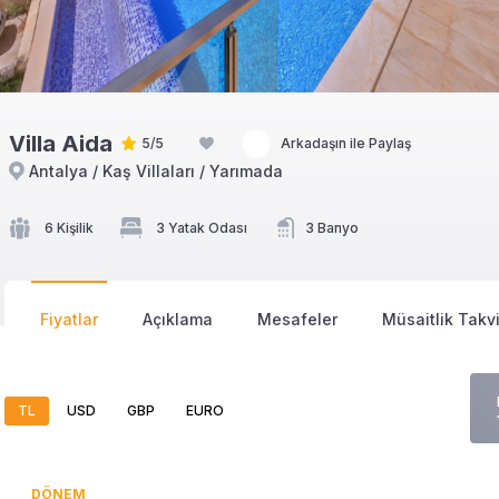
Villa Aida
5/5
Arkadaşın ile Paylaş
Antalya / Kaş Villaları / Yarımada
6 Kişilik
3 Yatak Odası
3 Banyo
Fiyatlar
Açıklama
Mesafeler
Müsaitlik Takv
TL
USD
GBP
EURO
DÖNEM