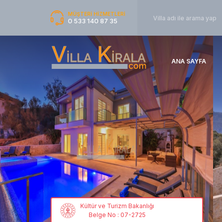
MÜŞTERİ HİZMETLERİ
0 533 140 87 35
ANA SAYFA
Kültür ve Turizm Bakanlığı
Belge No : 07-2725