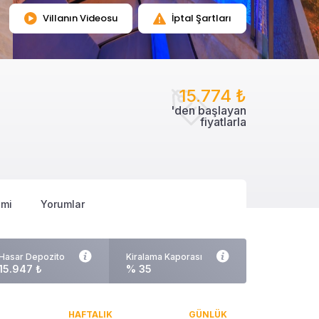
Villanın Videosu
İptal Şartları
15.774 ₺
'den başlayan
fiyatlarla
imi
Yorumlar
Hasar Depozito
Kiralama Kaporası
15.947 ₺
% 35
HAFTALIK
GÜNLÜK