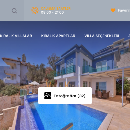
ÇALIŞMA SAATLERİ
Favoril
09:00 - 21:00
KIRALIK VILLALAR
KIRALIK APARTLAR
VILLA SEÇENEKLERI
Fotoğraflar (32)